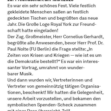
Es war ein sehr schönes Fest. Viele festlich
gekleidete Menschen saßen an festlich
gedeckten Tischen und begrüßten das neue
Jahr. Die Große Loge Royal York zur Freund­
schaft hatte eingeladen!
Der Zug. Großmeister, Herr Cornelius Gerhardt,
begrüßte alle Anwesenden, bevor Herr Prof. Dr.
Paul Nolte (FU Berlin) die Frage stellte: „In
Zeiten von Krisen und Kriegen — wie ist es um
die Demokratie bestellt?“ Es war ein inter­es­
santer Vortrag, umrahmt von wunder­
barer Musik.
Und dann wurden wir, Vertre­te­rinnen und
Vertreter von gemein­nützig tätigen Organi­sa­
tionen, beschenkt! Wir hatten die Gelegenheit,
unsere Arbeit vorzu­stellen, und bekamen den
symbo­li­schen Spenden-Scheck zusammen
mit einer Rose überreicht. Toll!