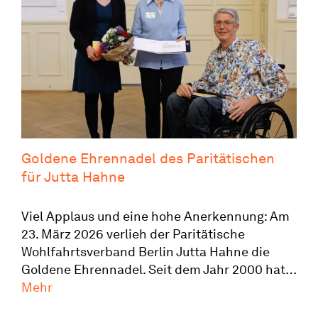
Goldene Ehren­nadel des Paritä­ti­schen
für Jutta Hahne
Viel Applaus und eine hohe Anerkennung: Am
23. März 2026 verlieh der Paritä­tische
Wohlfahrts­verband Berlin Jutta Hahne die
Goldene Ehren­nadel. Seit dem Jahr 2000 hat…
Goldene
Mehr
Ehren­