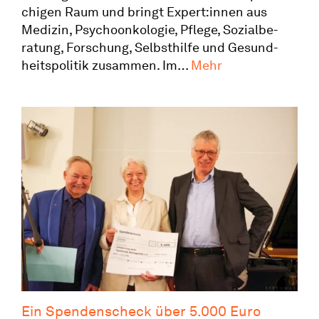
chigen Raum und bringt Expert:innen aus
Medizin, Psycho­on­ko­logie, Pflege, Sozial­be­
ratung, Forschung, Selbst­hilfe und Gesund­
krebs­
heits­po­litik zusammen. Im…
Mehr
be­
ratung
berlin
beim
37.
Deutschen
Krebs­
kon­
gress
(18.–
21.02.2026)
Ein Spenden­scheck über 5.000 Euro