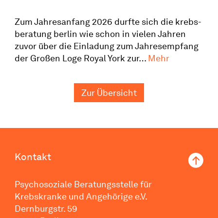
Zum Jahres­anfang 2026 durfte sich die krebs­
be­ratung berlin wie schon in vielen Jahren
zuvor über die Einladung zum Jahres­empfang
Ein
der Großen Loge Royal York zur…
Mehr
Spenden­
scheck
Zur Übersicht
über
5.000 Euro
Kontakt
Psychosoziale Beratungsstelle für
Krebskranke und Angehörige e.V.
Dernburgstr. 59